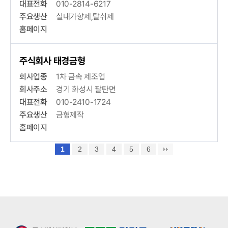
대표전화
010-2814-6217
주요생산
실내가향제,탈취제
홈페이지
주식회사 태경금형
회사업종
1차 금속 제조업
회사주소
경기 화성시 팔탄면
대표전화
010-2410-1724
주요생산
금형제작
홈페이지
1
2
3
4
5
6