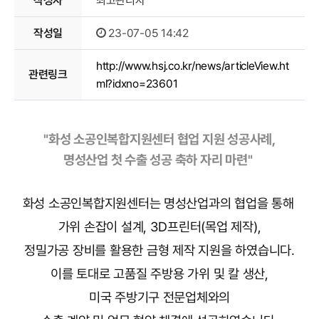
작성자
최고관리자
이달의
작성일
23-07-05 14:42
소공인
http://www.hsj.co.kr/news/articleView.ht
관련링크
ml?idxno=23601
"화성 소공인복합지원센터 협업 지원 성공사례
,
명성산업 첫 수출 성공 축하 자리 마련"
화성 소공인복합지원센터는 명성산업과의 협업을 통해
가위 손잡이 설계, 3D프린터(목업 제작),
정밀가공 장비를 활용한 금형 제작 지원을 하였습니다.
이를 토대로 고품질 주방용 가위 및 칼 생산,
미국 주방기구 전문업체와의