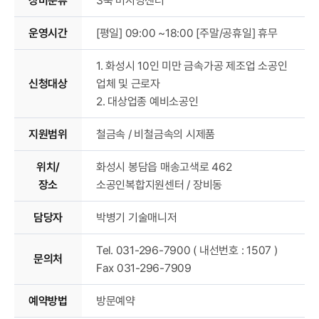
장비분류
3축 머시닝센터
운영시간
[평일] 09:00 ~18:00 [주말/공휴일] 휴무
1. 화성시 10인 미만 금속가공 제조업 소공인
신청대상
업체 및 근로자
2. 대상업종 예비소공인
지원범위
철금속 / 비철금속의 시제품
위치/
화성시 봉담읍 매송고색로 462
장소
소공인복합지원센터 / 장비동
담당자
박병기 기술매니저
Tel. 031-296-7900 ( 내선번호 : 1507 )
문의처
Fax 031-296-7909
예약방법
방문예약