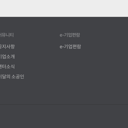
커뮤니티
e-기업편람
공지사항
e-기업편람
기업소개
센터소식
이달의 소공인