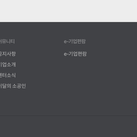
커뮤니티
e-기업편람
공지사항
e-기업편람
기업소개
센터소식
이달의 소공인