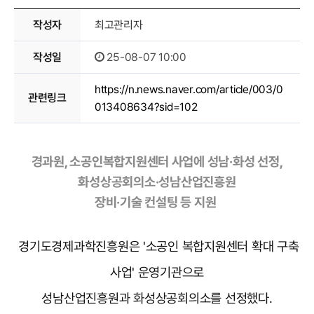
이달의
작성자
최고관리자
작성일
25-08-07 10:00
소공인
https://n.news.naver.com/article/003/0
관련링크
013408634?sid=102
경과원, 소공인복합지원센터 사업에 성남·화성 선정,
화성상공회의소·성남산업진흥원
장비·기술 컨설팅 등 지원
경기도경제과학진흥원은 '소공인 복합지원센터 확대 구축
사업' 운영기관으로
성남산업진흥원과 화성상공회의소를 선정했다.